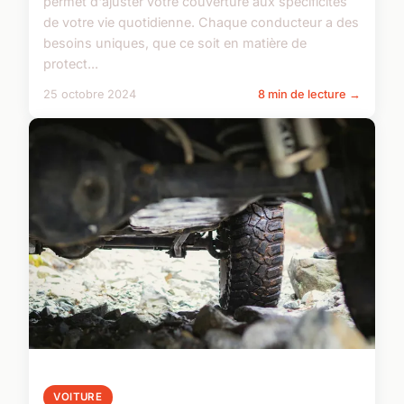
permet d'ajuster votre couverture aux spécificités
de votre vie quotidienne. Chaque conducteur a des
besoins uniques, que ce soit en matière de
protect...
25 octobre 2024
8 min de lecture →
VOITURE