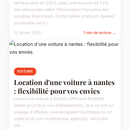
remarquable en 2024, avec une hausse de 23%
des demandes selon l'Association française des
sociétés financières. Cette berline premium devient
accessible sans i...
12 janvier 2026
7 min de lecture →
VOITURE
Location d'une voiture à nantes
: flexibilité pour vos envies
Louer une voiture à Nantes offre une flexibilité
idéale pour tous vos déplacements, que ce soit un
voyage d'affaires, une escapade touristique ou un
trajet local. Les nombreuses agences, véhicules
var...